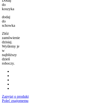
Dodaj
do
koszyka
dodaj
do
schowka
Złóż
zamówienie
dzisiaj.
Wyślemy je
w
najbliższy
dzień
roboczy.
Zapytaj o produkt
Poleć znajomemu