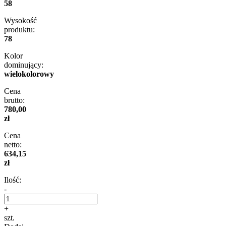
58
Wysokość
produktu:
78
Kolor
dominujący:
wielokolorowy
Cena
brutto:
780,00
zł
Cena
netto:
634,15
zł
Ilość:
-
+
szt.