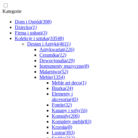
Kategorie
Dom i Ogród
(398)
Dziecko
(1)
Firma i usługi
(3)
Kolekcje i sztuka
(10548)
Design i Antyki
(4611)
Antykwariat
(226)
Ceramika
(12)
Dewocjonalia
(29)
Instrumenty muzyczne
(8)
Malarstwo
(52)
Meble
(1354)
Meble art deco
(1)
Biurka
(24)
Elementy i
akcesoria
(45)
Fotele
(32)
Kanapy i sofy
(16)
Komody
(206)
Komplety mebli
(83)
Krzesła
(8)
Lustra
(393)