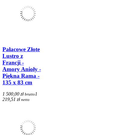
Pałacowe Złote
Lustro z
Francji -
Amory Anioły -
Piękna Rama -
135 x 83 cm
1 500,00 zł
1
brutto
219,51 zł
netto