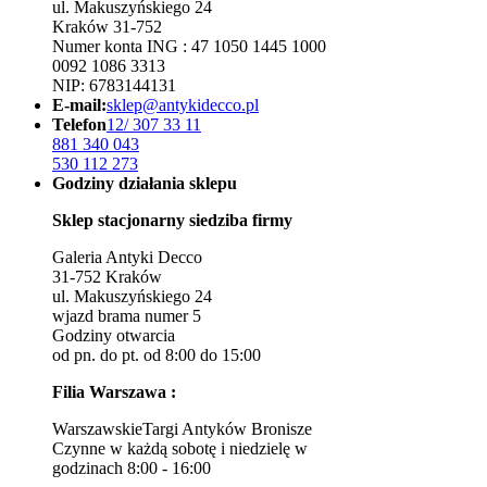
ul. Makuszyńskiego 24
Kraków 31-752
Numer konta ING : 47 1050 1445 1000
0092 1086 3313
NIP: 6783144131
E-mail:
sklep@antykidecco.pl
Telefon
12/ 307 33 11
881 340 043
530 112 273
Godziny działania sklepu
Sklep stacjonarny siedziba firmy
Galeria Antyki Decco
31-752 Kraków
ul. Makuszyńskiego 24
wjazd brama numer 5
Godziny otwarcia
od pn. do pt. od 8:00 do 15:00
Filia Warszawa :
WarszawskieTargi Antyków Bronisze
Czynne w każdą sobotę i niedzielę w
godzinach 8:00 - 16:00