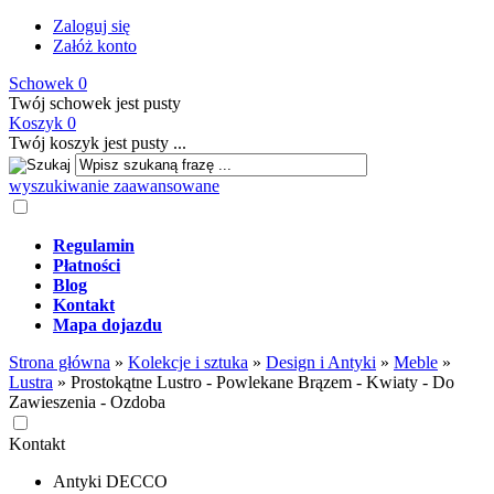
Zaloguj się
Załóż konto
Schowek
0
Twój schowek jest pusty
Koszyk
0
Twój koszyk jest pusty ...
wyszukiwanie zaawansowane
Regulamin
Płatności
Blog
Kontakt
Mapa dojazdu
Strona główna
»
Kolekcje i sztuka
»
Design i Antyki
»
Meble
»
Lustra
»
Prostokątne Lustro - Powlekane Brązem - Kwiaty - Do
Zawieszenia - Ozdoba
Kontakt
Antyki DECCO