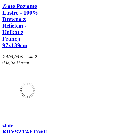
Złote Poziome
Lustro - 100%
Drewno z
Reliefem -
Unikat z
Francji
97x139cm
2 500,00 zł
2
brutto
032,52 zł
netto
złote
KRYSZTAŁOWE