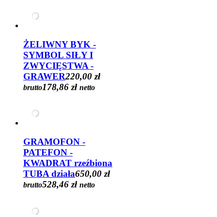
ŻELIWNY BYK -
SYMBOL SIŁY I
ZWYCIĘSTWA -
GRAWER
220,00 zł
178,86 zł
brutto
netto
GRAMOFON -
PATEFON -
KWADRAT rzeźbiona
TUBA działa
650,00 zł
528,46 zł
brutto
netto