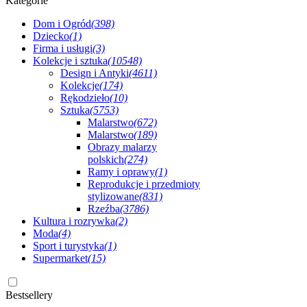
Kategorie
Dom i Ogród
(398)
Dziecko
(1)
Firma i usługi
(3)
Kolekcje i sztuka
(10548)
Design i Antyki
(4611)
Kolekcje
(174)
Rękodzieło
(10)
Sztuka
(5753)
Malarstwo
(672)
Malarstwo
(189)
Obrazy malarzy
polskich
(274)
Ramy i oprawy
(1)
Reprodukcje i przedmioty
stylizowane
(831)
Rzeźba
(3786)
Kultura i rozrywka
(2)
Moda
(4)
Sport i turystyka
(1)
Supermarket
(15)
Bestsellery