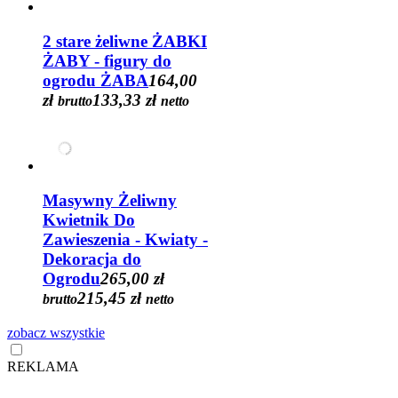
2 stare żeliwne ŻABKI
ŻABY - figury do
ogrodu ŻABA
164,00
zł
133,33 zł
brutto
netto
Masywny Żeliwny
Kwietnik Do
Zawieszenia - Kwiaty -
Dekoracja do
Ogrodu
265,00 zł
215,45 zł
brutto
netto
zobacz wszystkie
REKLAMA