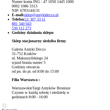
Numer konta ING : 47 1050 1445 1000
0092 1086 3313
NIP: 6783144131
E-mail:
sklep@antykidecco.pl
Telefon
12/ 307 33 11
881 340 043
530 112 273
Godziny działania sklepu
Sklep stacjonarny siedziba firmy
Galeria Antyki Decco
31-752 Kraków
ul. Makuszyńskiego 24
wjazd brama numer 5
Godziny otwarcia
od pn. do pt. od 8:00 do 15:00
Filia Warszawa :
WarszawskieTargi Antyków Bronisze
Czynne w każdą sobotę i niedzielę w
godzinach 8:00 - 16:00